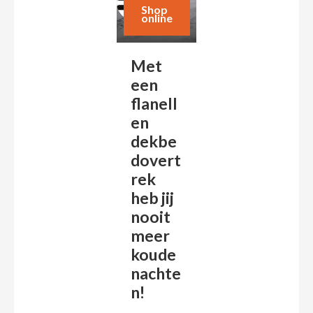
Shop
Geschreven door:
online
Textielwereld.nl
Met
een
flanell
en
dekbe
dovert
rek
heb jij
nooit
meer
koude
nachte
n!