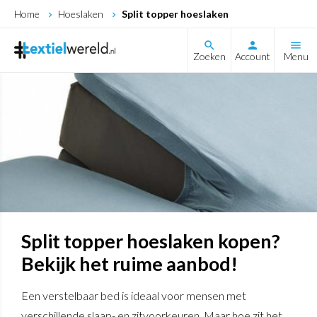
Home
Hoeslaken
Split topper hoeslaken
search
Zoeken
Account
Menu
Split topper hoeslaken kopen?
Bekijk het ruime aanbod!
Een verstelbaar bed is ideaal voor mensen met
verschillende slaap- en zitvoorkeuren. Maar hoe zit het