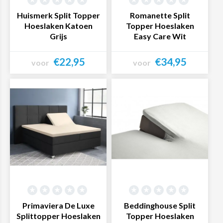
nog! Wist je dat je ook voor al jouw andere beddengoed
Huismerk Split Topper
Romanette Split
Hoeslaken Katoen
Topper Hoeslaken
bij ons terecht kunt? Denk bijvoorbeeld aan
Grijs
Easy Care Wit
dekbedovertrekken, lakens en dekens. Bekijk ons ruime
assortiment in onze webshop!
€22,95
€34,95
voor
voor
Bekijk product
Bekijk product
Primaviera De Luxe
Beddinghouse Split
Splittopper Hoeslaken
Topper Hoeslaken