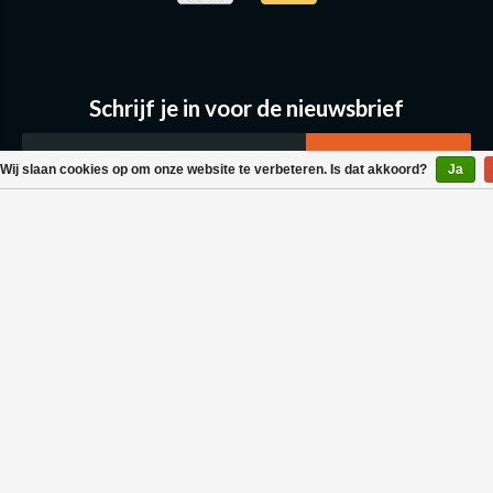
Schrijf je in voor de nieuwsbrief
Wij slaan cookies op om onze website te verbeteren. Is dat akkoord?
Ja
Klantenservice
Bestellen & Levering
Betaalmogelijkheden
Retouraanvraag
Wasvoorschrift
Algemene voorwaarden
Privacy policy