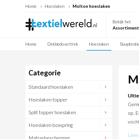
Home
Hoeslaken
Molton hoeslaken
Bekijk het
Assortiment
Home
Dekbedovertrek
Hoeslaken
Slaaptextie
Categorie
M
Standaard hoeslaken
Ulti
Hoeslaken topper
Gemid
Split topper hoeslaken
op. E
vocht
Hoeslaken boxspring
Lees 
Matrasbeschermer
Molt