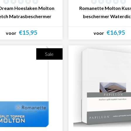
Dream Hoeslaken Molton
Romanette Molton Kus
etch Matrasbeschermer
beschermer Waterdic
€15,95
€16,95
voor
voor
Bekijk product
Bekijk product
Sale