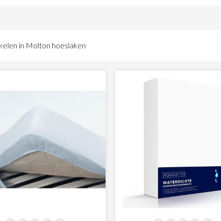
een heerlijk molton hoeslaken kunt u terecht bij Textielwereld.nl. T
akens of hoeslakens van andere materialen. Denk bijvoorbeeld aan 
n hoeslakens voor verschillende formaten matrassen. Gebruik de f
ikelen in Molton hoeslaken
ikbaar zijn voor uw bed.
voor andere soorten textiel
extielwereld.nl vindt u niet alleen uw ideale molton hoeslaken, ma
 textiel kunt u bij ons terecht. Denk bijvoorbeeld aan tafellinnen, 
aardige producten van alle bekende merken. U kunt dus rekenen op