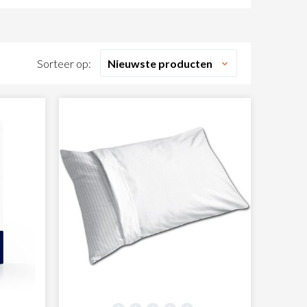
extielwereld.nl is hét adres voor molton
jersey of microvezel. In ons assortiment vindt u
iltermogelijkheid om te bekijken welke opties
Sorteer op:
ar ook hoeslakens van andere materialen. Ook voor
badlinnen en keukentextiel. Wij verkopen
 kwaliteit én natuurlijk op een goede service!