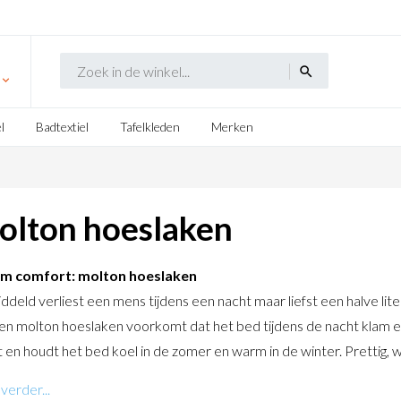
search
l
Badtextiel
Tafelkleden
Merken
olton hoeslaken
em comfort: molton hoeslaken
deld verliest een mens tijdens een nacht maar liefst een halve liter
en molton hoeslaken voorkomt dat het bed tijdens de nacht klam 
 en houdt het bed koel in de zomer en warm in de winter. Prettig
verder...
on hoeslakens bestellen