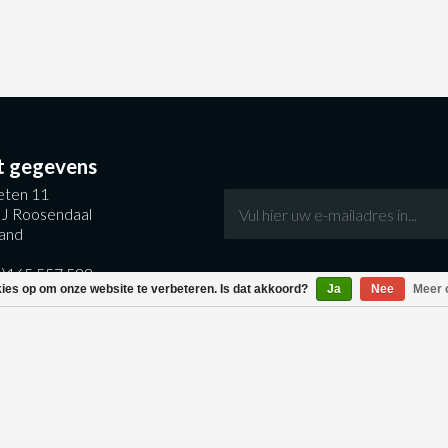
t gegevens
ten 11
J Roosendaal
and
0)165 557 588
kies op om onze website te verbeteren. Is dat akkoord?
Ja
Nee
Meer 
entral.nl