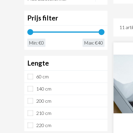
Voor 
hoesl
Prijs filter
molto
11 art
besch
Min: €
0
Max: €
40
Ook 
Bij T
Lengte
ander
hoogw
60 cm
140 cm
200 cm
210 cm
220 cm