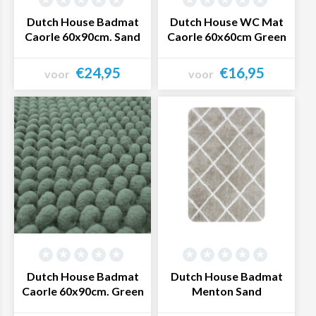
badtextiel assortiment en bestel eenvoudig online jouw
Dutch House Badmat
Dutch House WC Mat
Caorle 60x90cm. Sand
Caorle 60x60cm Green
badlinnen!
€24,95
€16,95
voor
voor
Bekijk product
Bekijk product
Dutch House Badmat
Dutch House Badmat
Caorle 60x90cm. Green
Menton Sand