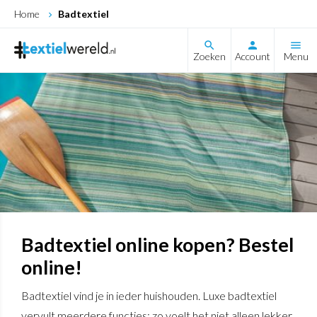
Home
Badtextiel
search
Zoeken
Account
Menu
Badtextiel online kopen? Bestel
online!
Badtextiel vind je in ieder huishouden. Luxe badtextiel
vervult meerdere functies: zo voelt het niet alleen lekker