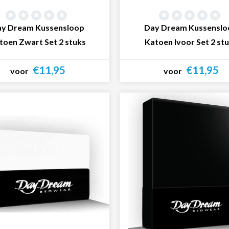
y Dream Kussensloop
Day Dream Kussenslo
toen Zwart Set 2 stuks
Katoen Ivoor Set 2 st
€11,95
€11,95
voor
voor
Bekijk product
Bekijk product