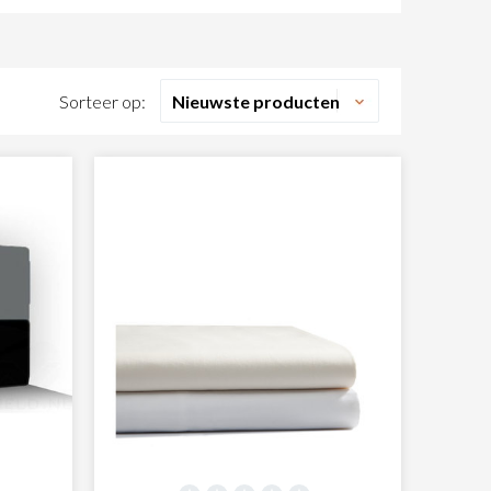
ekken vinden. Zeker weten dat er geschikt
 in jouw slaapkamer. Bekijk de gehele collectie en
Sorteer op: