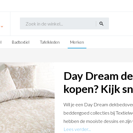
search
l
Badtextiel
Tafelkleden
Merken
Day Dream de
kopen? Kijk sn
Wil je een Day Dream dekbedover
beddengoed collecties bij Texti
hebben de mooiste dessins en zijn v
Lees verder...
formaten. Daarnaast kun je bij Te