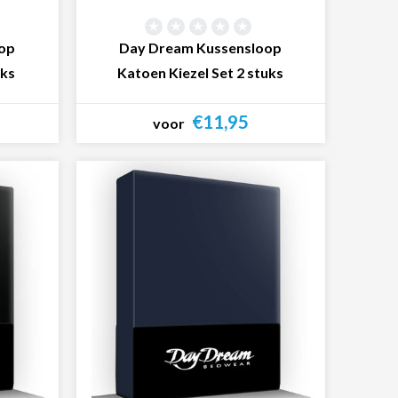
op
Day Dream Kussensloop
uks
Katoen Kiezel Set 2 stuks
€11,95
voor
Bekijk product