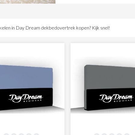
hoeslakens en kinderdekbedovertr
beddengoed voor je bij zit dat past
maak jouw keuze!
ikelen in Day Dream dekbedovertrek kopen? Kijk snel!