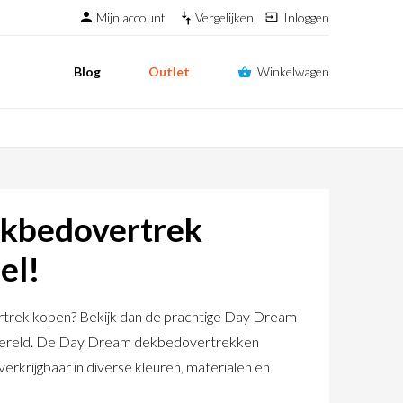
Mijn account
Vergelijken
Inloggen
Blog
Outlet
Winkelwagen
kbedovertrek
el!
trek kopen? Bekijk dan de prachtige Day Dream
elwereld. De Day Dream dekbedovertrekken
erkrijgbaar in diverse kleuren, materialen en
xtielwereld ook Day Dream kussenslopen, lakens,