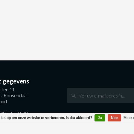
t gegevens
ten 11
J Roosendaal
and
0)165 557 588
kies op om onze website te verbeteren. Is dat akkoord?
Ja
Nee
Meer 
entral.nl