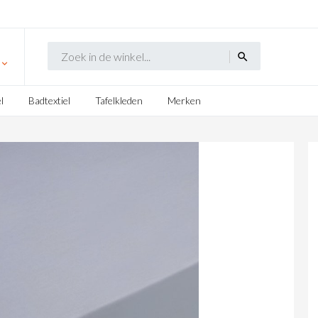
search
l
Badtextiel
Tafelkleden
Merken