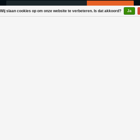
Wij slaan cookies op om onze website te verbeteren. Is dat akkoord?
Ja
Klantenservice
Bestellen & Levering
Betaalmogelijkheden
Retouraanvraag
Wasvoorschrift
Algemene voorwaarden
Privacy policy
Neem contact met ons op
+31 - (0)165 557 588