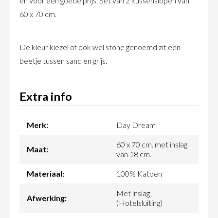
en voor een goede prijs. Set van 2 kussenslopen van
60 x 70 cm.
De kleur kiezel of ook wel stone genoemd zit een
beetje tussen sand en grijs.
Extra info
Merk:
Day Dream
60 x 70 cm. met inslag
Maat:
van 18 cm.
Materiaal:
100% Katoen
Met inslag
Afwerking:
(Hotelsluiting)