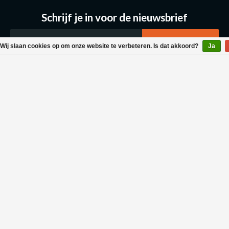
Schrijf je in voor de nieuwsbrief
Wij slaan cookies op om onze website te verbeteren. Is dat akkoord?
Ja
Klantenservice
Bestellen & Levering
Betaalmogelijkheden
Retouraanvraag
Wasvoorschrift
Algemene voorwaarden
Privacy policy
Neem contact met ons op