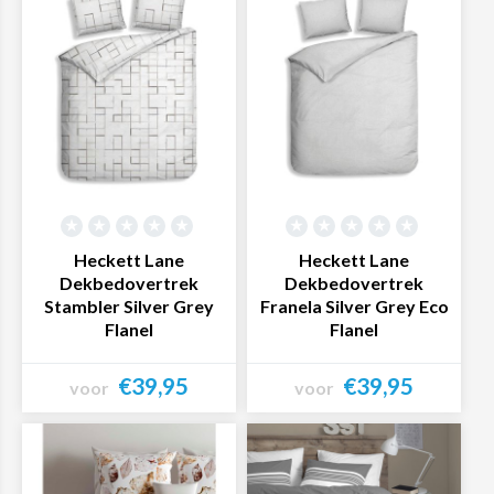
dagen onder een heerlijk zacht en warm nieuw overtrek!
Liever een
dekbedovertrek
van een ander materiaal?
Ook voor een dekbedovertrek van
satijn
,
katoen
,
microvezel
,
percal
en
twill
kun je bij Textielwereld terecht.
Heckett Lane
Heckett Lane
Dekbedovertrek
Dekbedovertrek
Stambler Silver Grey
Franela Silver Grey Eco
Flanel
Flanel
€39,95
€39,95
voor
voor
Bekijk product
Bekijk product