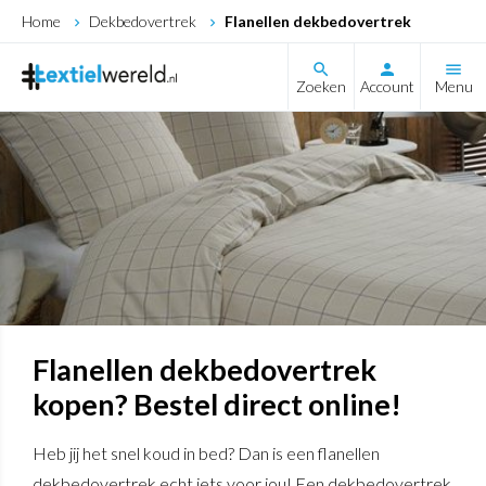
Home
Dekbedovertrek
Flanellen dekbedovertrek
search
Zoeken
Account
Menu
Flanellen dekbedovertrek
kopen? Bestel direct online!
Heb jij het snel koud in bed? Dan is een flanellen
dekbedovertrek echt iets voor jou! Een dekbedovertrek