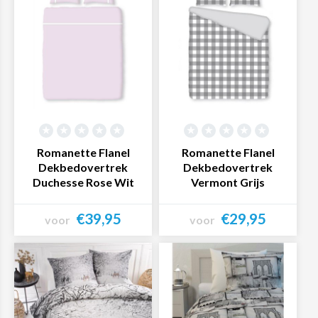
dagen onder een heerlijk zacht en warm nieuw overtrek!
Liever een
dekbedovertrek
van een ander materiaal?
Ook voor een dekbedovertrek van
satijn
,
katoen
,
microvezel
,
percal
en
twill
kun je bij Textielwereld terecht.
Romanette Flanel
Romanette Flanel
Dekbedovertrek
Dekbedovertrek
Duchesse Rose Wit
Vermont Grijs
€39,95
€29,95
voor
voor
Bekijk product
Bekijk product