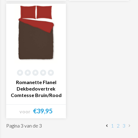
Bekijk product
Bekijk product
Romanette Flanel
Dekbedovertrek
Comtesse Bruin/Rood
€39,95
voor
Bekijk product
Pagina 3 van de 3
1
2
3