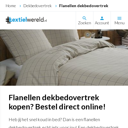
Home
Dekbedovertrek
Flanellen dekbedovertrek
search
Zoeken
Account
Menu
Flanellen dekbedovertrek
kopen? Bestel direct online!
Heb jij het snel koud in bed? Dan is een flanellen
dekbedovertrek echt iets voor jou! Een dekbedovertrek