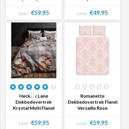
€59,95
€49,95
voor
voor
Bekijk product
Bekijk product
Heckett Lane
Romanette
Dekbedovertrek
Dekbedovertrek Flanel
Krystal Multi Flanel
Versaille Rose
€59,95
€59,95
voor
voor