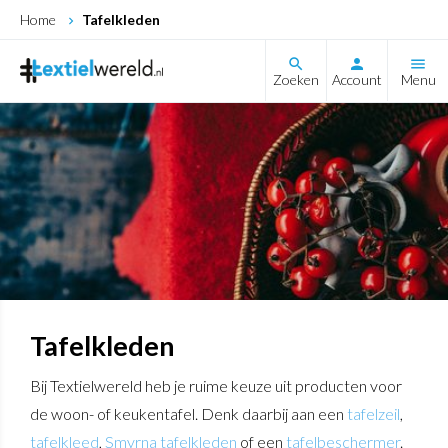
Home
Tafelkleden
search
Zoeken
Account
Menu
Tafelkleden
Bij Textielwereld heb je ruime keuze uit producten voor
de woon- of keukentafel. Denk daarbij aan een
tafelzeil
,
tafelkleed
,
Smyrna tafelkleden
of een
tafelbeschermer
.