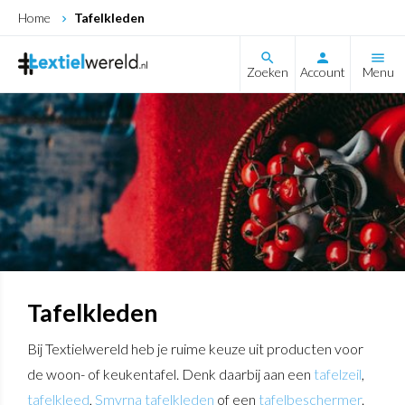
Home
Tafelkleden
search
Zoeken
Account
Menu
Tafelkleden
Bij Textielwereld heb je ruime keuze uit producten voor
de woon- of keukentafel. Denk daarbij aan een
tafelzeil
,
tafelkleed
,
Smyrna tafelkleden
of een
tafelbeschermer
.