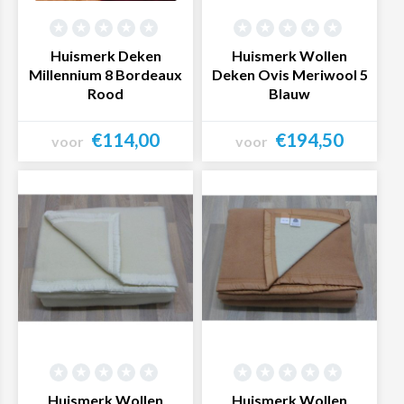
Huismerk Deken
Huismerk Wollen
Millennium 8 Bordeaux
Deken Ovis Meriwool 5
Rood
Blauw
€114,00
€194,50
voor
voor
Bekijk product
Bekijk product
Huismerk Wollen
Huismerk Wollen