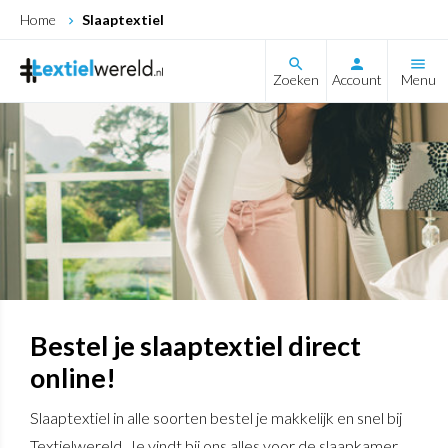
Home
Slaaptextiel
search
Zoeken
Account
Menu
Bestel je slaaptextiel direct
online!
Slaaptextiel in alle soorten bestel je makkelijk en snel bij
Textielwereld. Je vindt bij ons alles voor de slaapkamer.