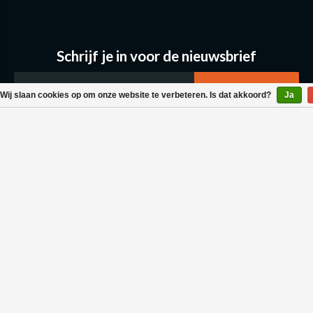
Schrijf je in voor de nieuwsbrief
Wij slaan cookies op om onze website te verbeteren. Is dat akkoord?
Ja
Klantenservice
Bestellen & Levering
Betaalmogelijkheden
Retouraanvraag
Wasvoorschrift
Algemene voorwaarden
Privacy policy