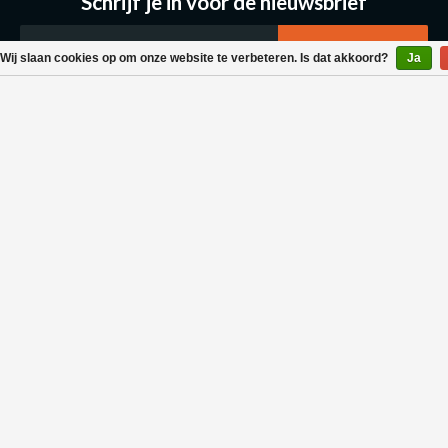
Schrijf je in voor de nieuwsbrief
Wij slaan cookies op om onze website te verbeteren. Is dat akkoord?
Ja
Klantenservice
Bestellen & Levering
Betaalmogelijkheden
Retouraanvraag
Wasvoorschrift
Algemene voorwaarden
Privacy policy
Neem contact met ons op