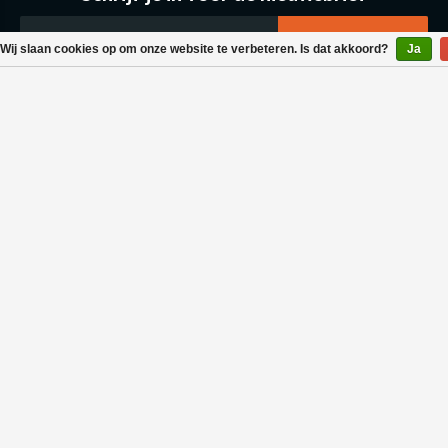
Wij slaan cookies op om onze website te verbeteren. Is dat akkoord?
Ja
Klantenservice
Bestellen & Levering
Betaalmogelijkheden
Retouraanvraag
Wasvoorschrift
Algemene voorwaarden
Privacy policy
Neem contact met ons op