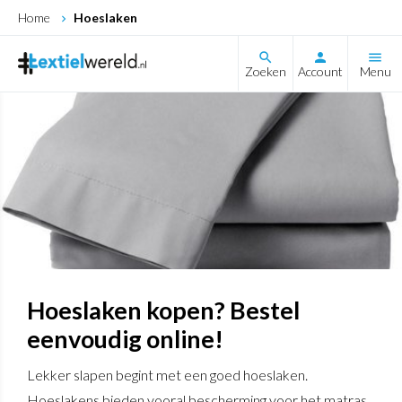
Home
Hoeslaken
search
Zoeken
Account
Menu
Hoeslaken kopen? Bestel
eenvoudig online!
Lekker slapen begint met een goed hoeslaken.
Hoeslakens bieden vooral bescherming voor het matras.