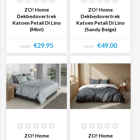
dekbedovertrekken
ZO! Home
ZO! Home
Dekbedovertrek
Dekbedovertrek
Voor tweepersoonsbedden hebben wij de volgende
Katoen Petali Di Lino
Katoen Petali Di Lino
mogelijkheden:
(Mint)
(Sandy Beige)
- Een
tweepersoonsdekbedovertrek
van 200x200 of
200x220
€29,95
€49,00
voor
voor
- Een
lits-jumeaux dekbedovertrek
van 240x200 of
Bekijk product
Bekijk product
240x220
- Een
lits-jumeaux XL-dekbedovertrek
van 260x200 of
260x220
De breedte van onze tweepersoons
dekbedovertrekken varieert dus van 200 cm tot 260 cm.
Hierdoor is er bij ons een passend dekbedovertrek voor
op ieder tweepersoonsbed te vinden!
De lengte van onze tweepersoonsdekbedovertrekken is
ZO! Home
ZO! Home
altijd minimaal 200 cm, maar vaak zelfs 220 cm. Een