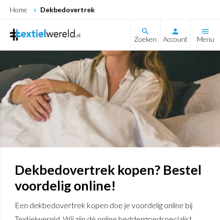
Home
Dekbedovertrek
search
Zoeken
Account
Menu
Dekbedovertrek kopen? Bestel
voordelig online!
Een dekbedovertrek kopen doe je voordelig online bij
Textielwereld. Wij zijn dé online beddengoedspecialist