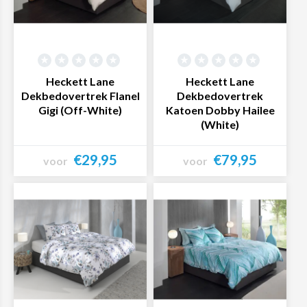
zijn populaire merken die wij verkopen. Bekijk het zelf in
onze webshop en bestel het dekbedovertrek van jouw
favoriete merk eenvoudig en snel online!
Heckett Lane
Heckett Lane
Dekbedovertrek Flanel
Dekbedovertrek
Gigi (Off-White)
Katoen Dobby Hailee
(White)
€29,95
€79,95
voor
voor
Bekijk product
Bekijk product