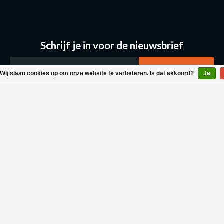
Schrijf je in voor de nieuwsbrief
Wij slaan cookies op om onze website te verbeteren. Is dat akkoord?
Ja
Klantenservice
Bestellen & Levering
Betaalmogelijkheden
Retouraanvraag
Wasvoorschrift
Algemene voorwaarden
Privacy policy