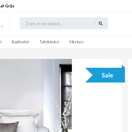
f Grijs
search
l
Badtextiel
Tafelkleden
Merken
Sale