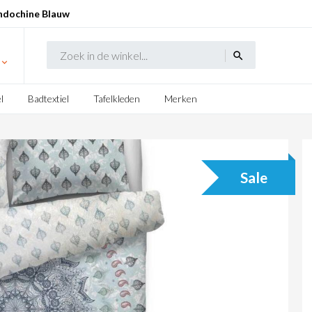
ndochine Blauw
search
l
Badtextiel
Tafelkleden
Merken
Sale