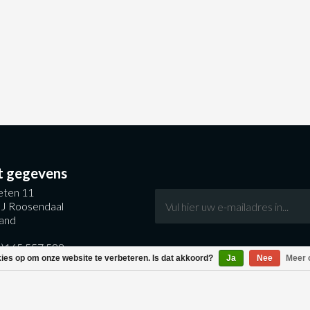
t gegevens
ten 11
J Roosendaal
and
0)165 557 588
kies op om onze website te verbeteren. Is dat akkoord?
Ja
Nee
Meer 
entral.nl