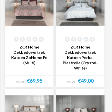
ZO! Home
ZO! Home
Dekbedovertrek
Dekbedovertrek
Katoen ZoHome Fe
Katoen Perkal
(Multi)
Piastrella (Crystal-
White)
€69,95
€49,00
voor
voor
Bekijk product
Bekijk product