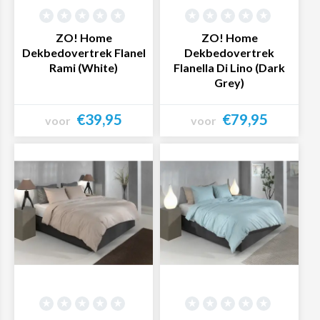
ZO! Home
ZO! Home
Dekbedovertrek Flanel
Dekbedovertrek
Rami (White)
Flanella Di Lino (Dark
Grey)
€39,95
€79,95
voor
voor
Bekijk product
Bekijk product