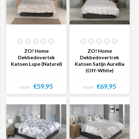
ZO! Home
ZO! Home
Dekbedovertek
Dekbedovertrek
Katoen Lupe (Naturel)
Katoen Satijn Aurellia
(Off-White)
€59,95
€69,95
voor
voor
Bekijk product
Bekijk product