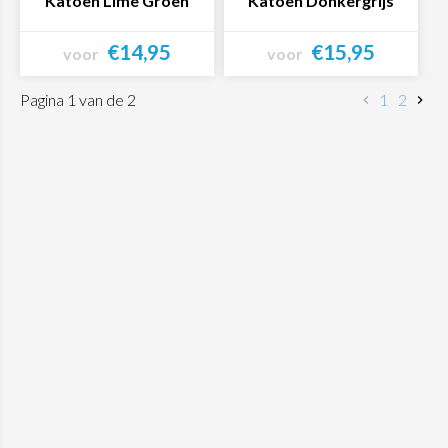
Katoen Lime Groen
Katoen Donkergrijs
€14,95
€15,95
voor
voor
Bekijk product
Bekijk product
Pagina 1 van de 2
1
2