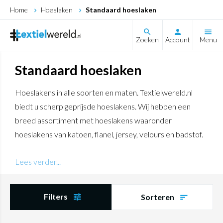
Home
Hoeslaken
Standaard hoeslaken
search
Zoeken
Account
Menu
Standaard hoeslaken
Hoeslakens in alle soorten en maten. Textielwereld.nl
biedt u scherp geprijsde hoeslakens. Wij hebben een
breed assortiment met hoeslakens waaronder
hoeslakens van katoen, flanel, jersey, velours en badstof.
U kunt bij ons ook terecht voor apparte maten als
Lees verder...
hoeslakens geschikt voor boxsprings, waterbedden en
topdek matrassen. Wij bieden u merken als Cinderella,
Double jersey, Romanette, Day Dream en
Filters
Sorteren
Beddinghouse.