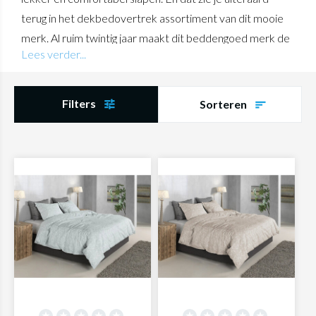
terug in het dekbedovertrek assortiment van dit mooie
merk. Al ruim twintig jaar maakt dit beddengoed merk de
Lees verder...
mooiste producten voor in de slaapkamer. Van
hoogwaardige dekbedden, kussens tot aan bedlinnen: alle
producten voelen heerlijk aan. Bekijk de gehele collectie
Filters
Sorteren
en bestel eenvoudig jouw nieuwe beddengoed online.