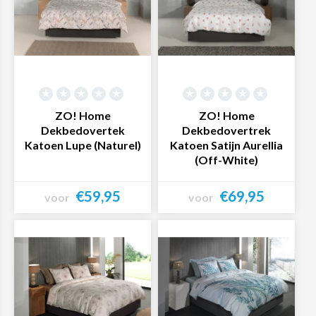
ZO! Home
ZO! Home
Dekbedovertek
Dekbedovertrek
Katoen Lupe (Naturel)
Katoen Satijn Aurellia
(Off-White)
€59,95
€69,95
voor
voor
Bekijk product
Bekijk product