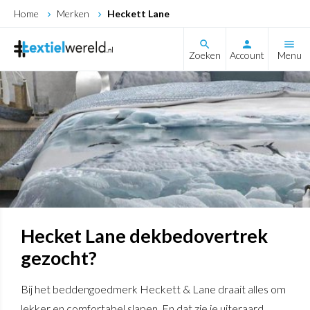
Home
Merken
Heckett Lane
search
Zoeken
Account
Menu
Hecket Lane dekbedovertrek
gezocht?
Bij het beddengoedmerk Heckett & Lane draait alles om
lekker en comfortabel slapen. En dat zie je uiteraard