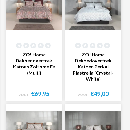
ZO! Home
ZO! Home
Dekbedovertrek
Dekbedovertrek
Katoen ZoHome Fe
Katoen Perkal
(Multi)
Piastrella (Crystal-
White)
€69,95
€49,00
voor
voor
Bekijk product
Bekijk product