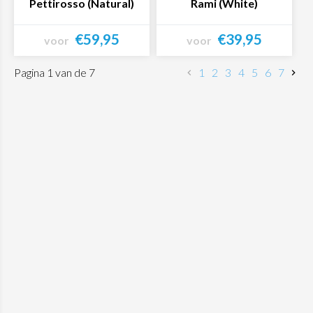
Pettirosso (Natural)
Rami (White)
€59,95
€39,95
voor
voor
Bekijk product
Bekijk product
Pagina 1 van de 7
1
2
3
4
5
6
7