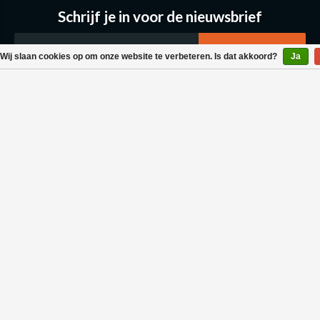
Schrijf je in voor de nieuwsbrief
Wij slaan cookies op om onze website te verbeteren. Is dat akkoord?
Ja
Klantenservice
Bestellen & Levering
Betaalmogelijkheden
Retouraanvraag
Wasvoorschrift
Algemene voorwaarden
Privacy policy
Neem contact met ons op