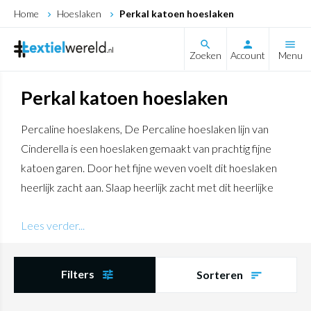
Home
Hoeslaken
Perkal katoen hoeslaken
search
Zoeken
Account
Menu
Perkal katoen hoeslaken
Percaline hoeslakens, De Percaline hoeslaken lijn van
Cinderella is een hoeslaken gemaakt van prachtig fijne
katoen garen. Door het fijne weven voelt dit hoeslaken
heerlijk zacht aan. Slaap heerlijk zacht met dit heerlijke
perkaline hoeslaken van het kwaliteitsmerk van
Lees verder...
Cinderella
Filters
Sorteren