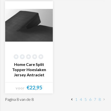
Bekijk product
Bekijk product
Home Care Split
Topper Hoeslaken
Jersey Antraciet
€22,95
voor
Bekijk product
Pagina 8 van de 8
1
4
5
6
7
8