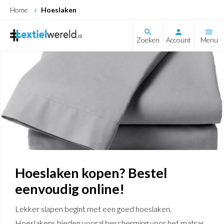
Home
Hoeslaken
search
Zoeken
Account
Menu
Hoeslaken kopen? Bestel
eenvoudig online!
Lekker slapen begint met een goed hoeslaken.
Hoeslakens bieden vooral bescherming voor het matras.