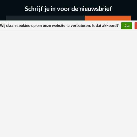
Schrijf je in voor de nieuwsbrief
Wij slaan cookies op om onze website te verbeteren. Is dat akkoord?
Ja
Klantenservice
Bestellen & Levering
Betaalmogelijkheden
Retouraanvraag
Wasvoorschrift
Algemene voorwaarden
Privacy policy
Neem contact met ons op