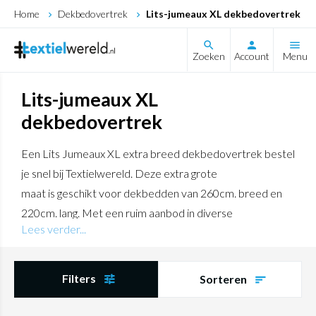
Home
Dekbedovertrek
Lits-jumeaux XL dekbedovertrek
search
Zoeken
Account
Menu
Lits-jumeaux XL
dekbedovertrek
Een Lits Jumeaux XL extra breed dekbedovertrek bestel
je snel bij Textielwereld. Deze extra grote
maat is geschikt voor dekbedden van 260cm. breed en
220cm. lang. Met een ruim aanbod in diverse
Lees verder...
kleuren en merken als Heckett Lane, Damai, Cinderella ,
Beddinghouse, Zo-Home, Oilily, Kardol
Vertraten, Kayori en Romanette. U heeft een keuze uit
Filters
Sorteren
verschillende natuurlijke materialen zoals
flanel, katoen satijn en katoen.