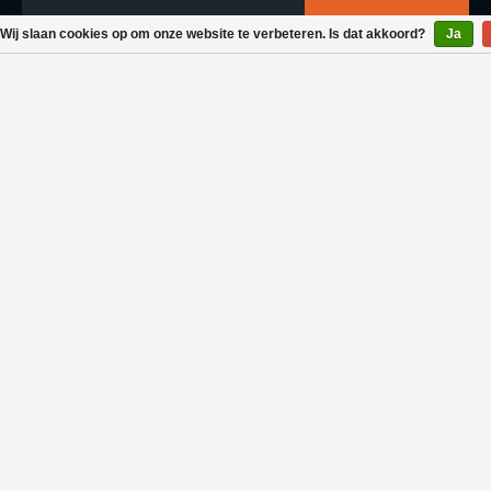
Wij slaan cookies op om onze website te verbeteren. Is dat akkoord?
Ja
Klantenservice
Bestellen & Levering
Betaalmogelijkheden
Retouraanvraag
Wasvoorschrift
Algemene voorwaarden
Privacy policy
Neem contact met ons op
+31 - (0)165 557 588