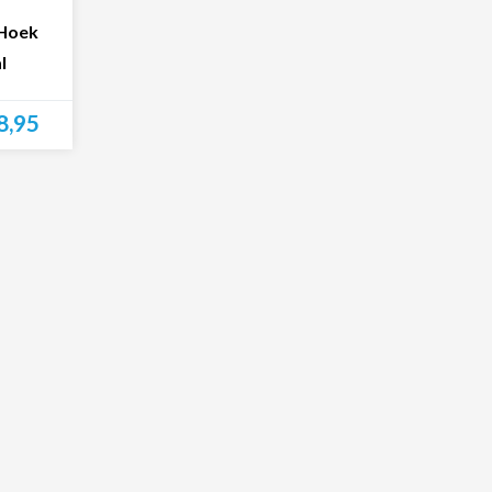
 Hoek
l
8,95