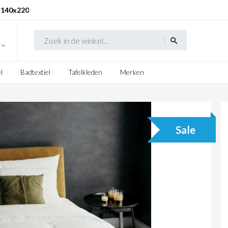
 140x220
search
l
Badtextiel
Tafelkleden
Merken
Sale