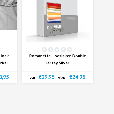
 Hoek
Romanette Hoeslaken Double
erkal
Jersey Silver
8,95
€29,95
€24,95
van
voor
Bekijk product