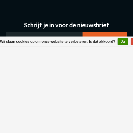
Schrijf je in voor de nieuwsbrief
Wij slaan cookies op om onze website te verbeteren. Is dat akkoord?
Ja
Klantenservice
Bestellen & Levering
Betaalmogelijkheden
Retouraanvraag
Wasvoorschrift
Algemene voorwaarden
Privacy policy