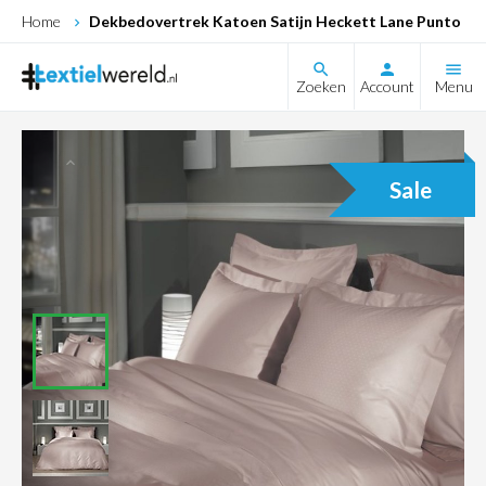
Home
Dekbedovertrek Katoen Satijn Heckett Lane Punto (Ro
search
Zoeken
Account
Menu
Sale