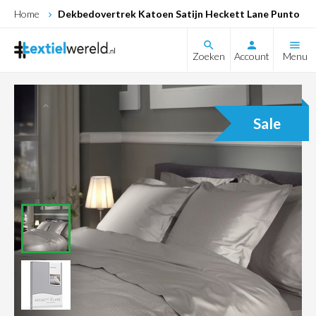
Home
Dekbedovertrek Katoen Satijn Heckett Lane Punto (Gl
search
Zoeken
Account
Menu
Sale