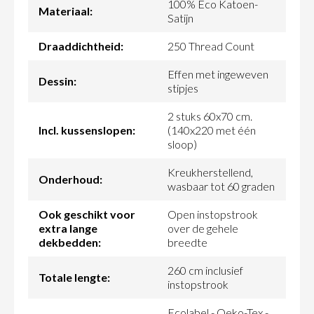
100% Eco Katoen-
Materiaal:
Satijn
Draaddichtheid:
250 Thread Count
Effen met ingeweven
Dessin:
stipjes
2 stuks 60x70 cm.
Incl. kussenslopen:
(140x220 met één
sloop)
Kreukherstellend,
Onderhoud:
wasbaar tot 60 graden
Ook geschikt voor
Open instopstrook
extra lange
over de gehele
dekbedden:
breedte
260 cm inclusief
Totale lengte:
instopstrook
Ecolabel - Oeko-Tex -