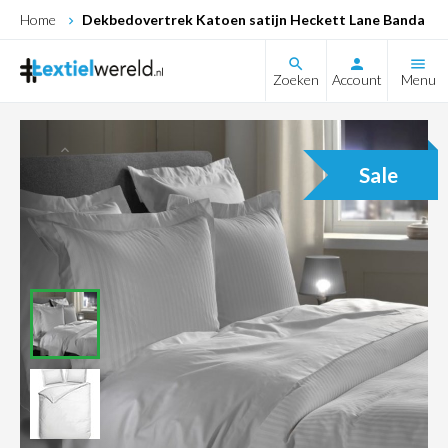
Home
Dekbedovertrek Katoen satijn Heckett Lane Banda (W
search
Zoeken
Account
Menu
Sale