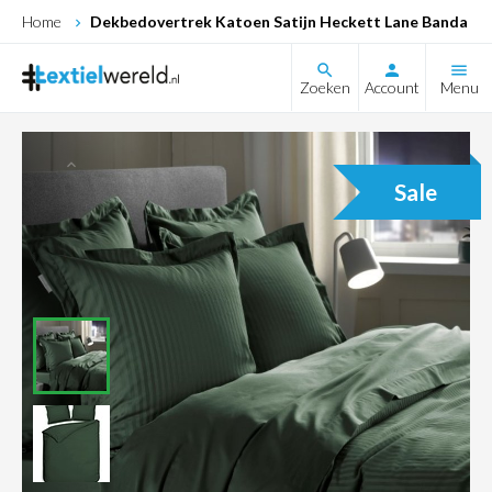
Home
Dekbedovertrek Katoen Satijn Heckett Lane Banda (Ca
search
Zoeken
Account
Menu
Sale