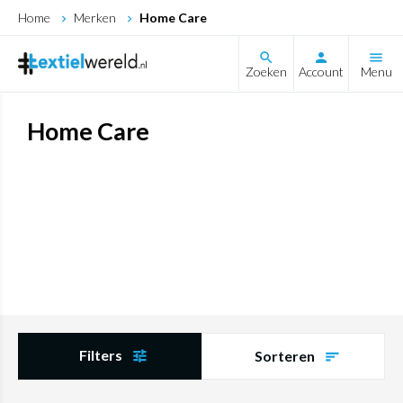
Home
Merken
Home Care
search
Zoeken
Account
Menu
Home Care
Filters
Sorteren