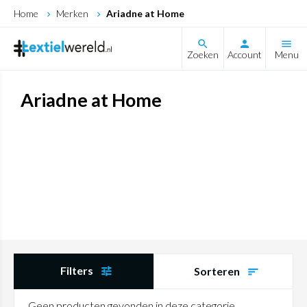
Home
Merken
Ariadne at Home
search
Zoeken
Account
Menu
Ariadne at Home
Filters
Sorteren
Geen producten gevonden in deze categorie