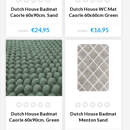
badtextiel assortiment en bestel eenvoudig online jouw
Dutch House Badmat
Dutch House WC Mat
Caorle 60x90cm. Sand
Caorle 60x60cm Green
badlinnen!
€24,95
€16,95
voor
voor
Bekijk product
Bekijk product
Dutch House Badmat
Dutch House Badmat
Caorle 60x90cm. Green
Menton Sand