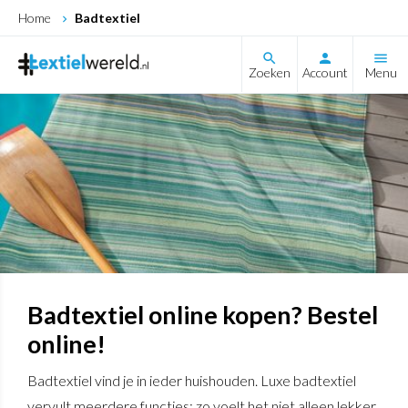
Home
Badtextiel
search
Zoeken
Account
Menu
Badtextiel online kopen? Bestel
online!
Badtextiel vind je in ieder huishouden. Luxe badtextiel
vervult meerdere functies: zo voelt het niet alleen lekker