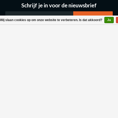
Schrijf je in voor de nieuwsbrief
Wij slaan cookies op om onze website te verbeteren. Is dat akkoord?
Ja
Klantenservice
Bestellen & Levering
Betaalmogelijkheden
Retouraanvraag
Wasvoorschrift
Algemene voorwaarden
Privacy policy
Neem contact met ons op