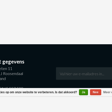
t gegevens
ten 11
J Roosendaal
and
0)165 557 588
kies op om onze website te verbeteren. Is dat akkoord?
Ja
Nee
Meer 
entral.nl