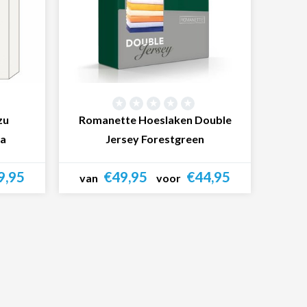
zu
Romanette Hoeslaken Double
ra
Jersey Forestgreen
9,95
€49,95
€44,95
van
voor
Bekijk product