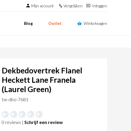
Mijn account
Vergelijken
Inloggen
Blog
Outlet
Winkelwagen
Dekbedovertrek Flanel
Heckett Lane Franela
(Laurel Green)
tw-dbo-7681
0 reviews |
Schrijf een review