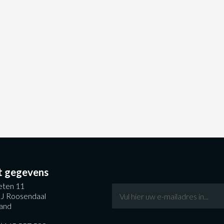
t gegevens
ten 11
J Roosendaal
and