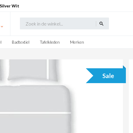
ilver Wit
search
l
Badtextiel
Tafelkleden
Merken
Sale