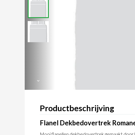
Productbeschrijving
Flanel Dekbedovertrek Romane
Mooi flanellen dekbedovertrek gemaakt door h