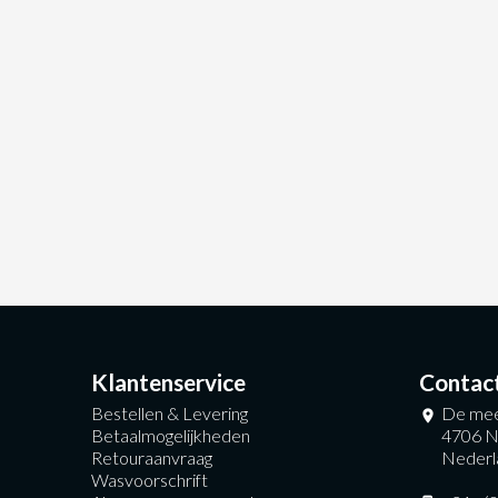
Klantenservice
Contac
Bestellen & Levering
De mee
Betaalmogelijkheden
4706 N
Retouraanvraag
Nederl
Wasvoorschrift