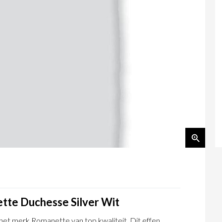
tte Duchesse Silver Wit
et merk Romanette van top kwaliteit. Dit effen